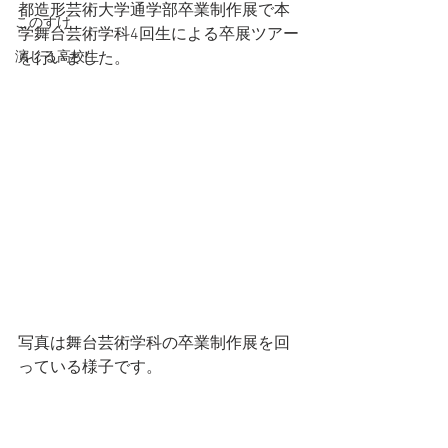
都造形芸術大学通学部卒業制作展で本
このすけ
学舞台芸術学科4回生による卒展ツアー
演じる高校生
を行いました。
写真は舞台芸術学科の卒業制作展を回
っている様子です。