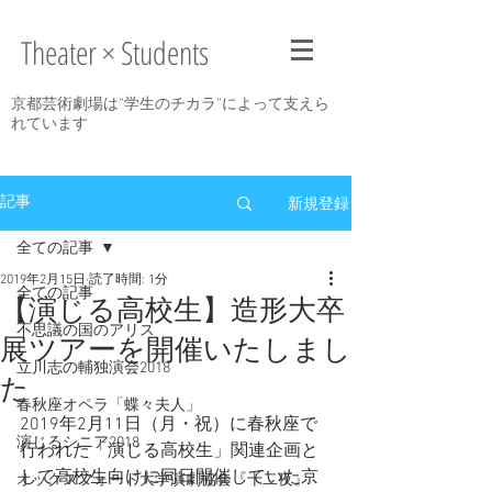
Theater × Students
京都芸術劇場は”学生のチカラ”によって支えら
れています
新規登録
記事
全ての記事
2019年2月15日
読了時間: 1分
全ての記事
【演じる高校生】造形大卒
不思議の国のアリス
展ツアーを開催いたしまし
立川志の輔独演会2018
た
春秋座オペラ「蝶々夫人」
2019年2月11日（月・祝）に春秋座で
演じるシニア2018
行われた「演じる高校生」関連企画と
して高校生向けに同日開催していた京
オックスフォード大学演劇協会『十二夜』