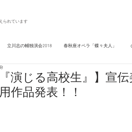
支えられています
立川志の輔独演会2018
春秋座オペラ「蝶々夫人」
1分
フォード大学演劇協会『十二夜』
このすけ
回『演じる高校生』】宣伝
用作品発表！！