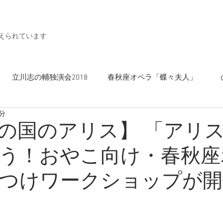
支えられています
立川志の輔独演会2018
春秋座オペラ「蝶々夫人」
1分
フォード大学演劇協会『十二夜』
このすけ
の国のアリス】 「アリ
う！おやこ向け・春秋座
つけワークショップが開